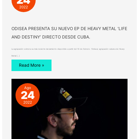
2022
ODISEA PRESENTA SU NUEVO EP DE HEAVY METAL ‘LIFE
AND DESTINY’ DIRECTO DESDE CUBA.
La agrupación estrena su más reciente lanzamiento disponible a partir del 18 de febrero. ‘Odisea’, agrupación cubana de Heavy
Metal […]
Read More »
Ago
24
2022