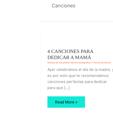
Canciones
4
CANCIONES
PARA
DEDICAR
4 CANCIONES PARA
A
DEDICAR A MAMÁ
MAMÁ
Noticias de actualidad industria discografica
/
1 minuto de lectura
Ayer celebramos el día de la madre, 
es por esto que te recomendamos
canciones perfectas para dedicar
para que […]
Read More »