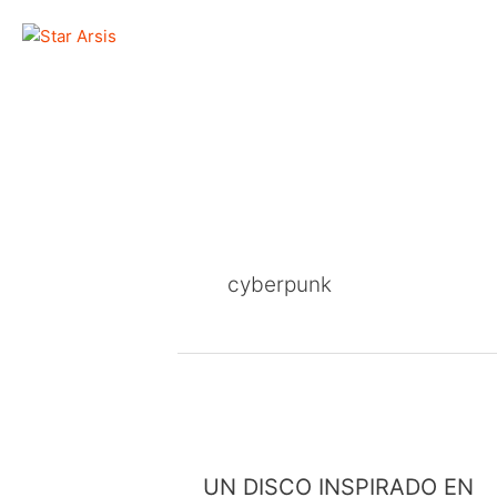
Ir
al
contenido
cyberpunk
UN
DISCO
INSPIRADO
EN
UN DISCO INSPIRADO EN
LA