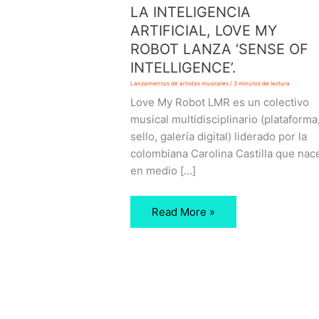
INTELIGENCIA
LA INTELIGENCIA
ARTIFICIAL,
ARTIFICIAL, LOVE MY
LOVE
MY
ROBOT LANZA ‘SENSE OF
ROBOT
LANZA
INTELLIGENCE’.
‘SENSE
OF
Lanzamientos de artistas musicales
/
3 minutos de lectura
INTELLIGENCE’.
Love My Robot LMR es un colectivo
musical multidisciplinario (plataforma
sello, galería digital) liderado por la
colombiana Carolina Castilla que nac
en medio […]
Read More »