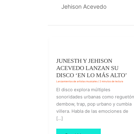
Jehison Acevedo
JUNESTH
Y
JEHISON
ACEVEDO
JUNESTH Y JEHISON
LANZAN
ACEVEDO LANZAN SU
SU
DISCO
DISCO ‘EN LO MÁS ALTO’
‘EN
LO
Lanzamientos de artistas musicales
/
2 minutos de lectura
MÁS
El disco explora múltiples
ALTO’
sonoridades urbanas como reguetón
dembow, trap, pop urbano y cumbia
villera. Habla de las emociones de
[…]