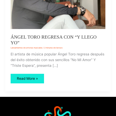
ÁNGEL TORO REGRESA CON “Y LLEGO
YO”
Lanzamientos de artistas musicales
/
2 minutos de lectura
El artista de música popular Ángel Toro regresa después
del éxito obtenido con sus sencillos “No Mi Amor” Y
“Triste Espera”, presenta […]
Read More »