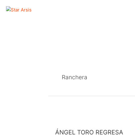
Ir
al
contenido
Ranchera
ÁNGEL
TORO
REGRESA
CON
ÁNGEL TORO REGRESA
“Y